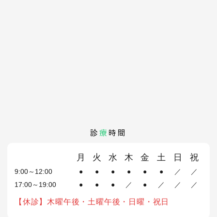
診
療
時間
月
火
水
木
金
土
日
祝
9:00～12:00
●
●
●
●
●
●
／
／
17:00～19:00
●
●
●
／
●
／
／
／
【休診】木曜午後・土曜午後・日曜・祝日