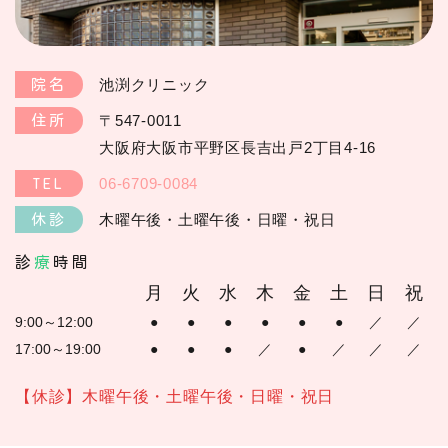
池渕クリニック
院名
〒547-0011
住所
大阪府大阪市平野区長吉出戸2丁目4-16
06-6709-0084
TEL
木曜午後・土曜午後・日曜・祝日
休診
診
療
時間
月
火
水
木
金
土
日
祝
9:00～12:00
●
●
●
●
●
●
／
／
17:00～19:00
●
●
●
／
●
／
／
／
【休診】木曜午後・土曜午後・日曜・祝日