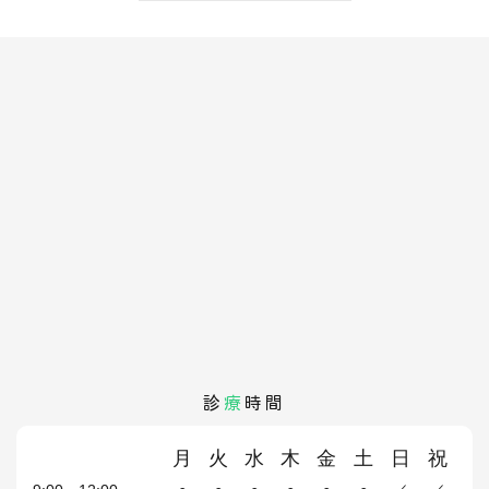
診
療
時間
月
火
水
木
金
土
日
祝